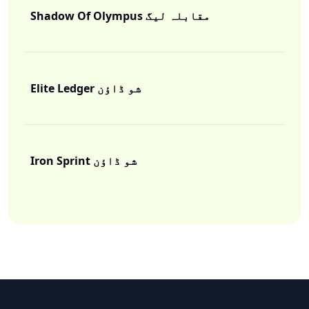
PK
Shadow Of Olympus مقابلہ لیگ
PK
Elite Ledger شو ڈاؤن
PK
Iron Sprint شو ڈاؤن