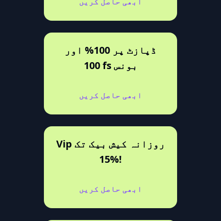
ابھی حاصل کریں
ڈپازٹ پر 100% اور
100 fs بونس
ابھی حاصل کریں
Vip روزانہ کیش بیک تک
15%!
ابھی حاصل کریں