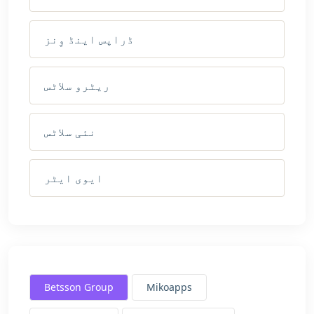
ڈراپس اینڈ وِنز
ریٹرو سلاٹس
نئی سلاٹس
ایوی ایٹر
Betsson Group
Mikoapps