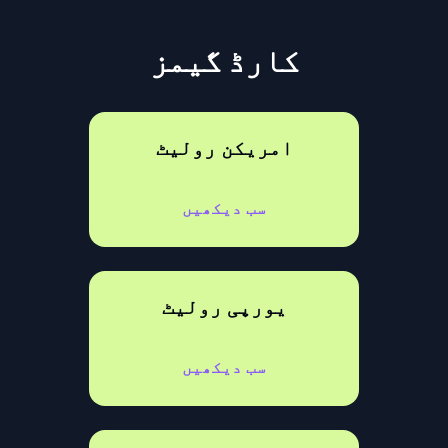
کارڈ گیمز
امریکن رولیٹ
سب دیکھیں
یورپی رولیٹ
سب دیکھیں