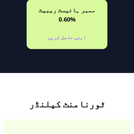
ممبر ہائیسٹ ریبیٹ
0.60%
ابھی حاصل کریں
ٹورنامنٹ کیلنڈر