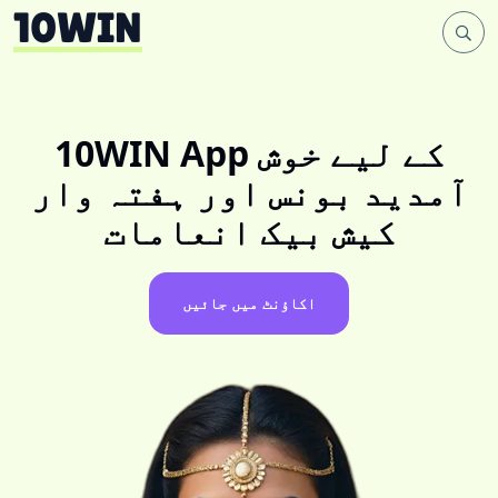
10WIN App کے لیے خوش
آمدید بونس اور ہفتہ وار
کیش بیک انعامات
اکاؤنٹ میں جائیں