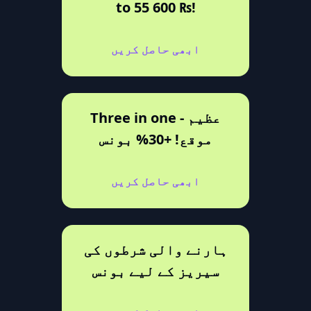
to 55 600 ₨!
ابھی حاصل کریں
Three in one - عظیم
موقع! +30% بونس
ابھی حاصل کریں
ہارنے والی شرطوں کی
سیریز کے لیے بونس